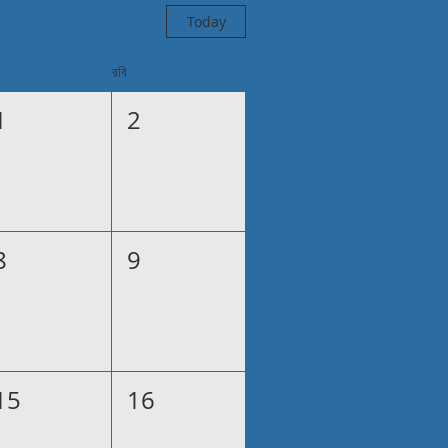
Today
রবি
1
2
8
9
15
16