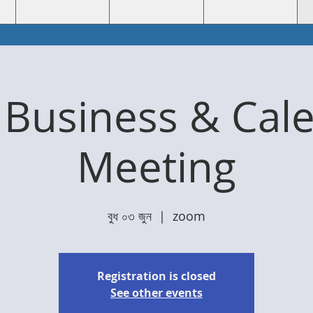
 Business & Cal
Meeting
বুধ ০৩ জুন
  |  
zoom
Registration is closed
See other events