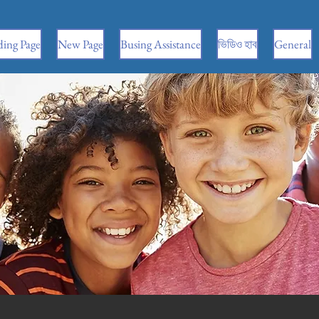
ing Page
New Page
Busing Assistance
ভিডিও হাব
General