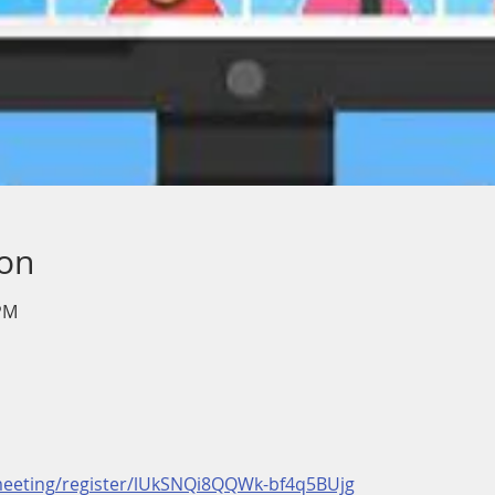
ion
 PM
meeting/register/lUkSNQi8QQWk-bf4q5BUjg