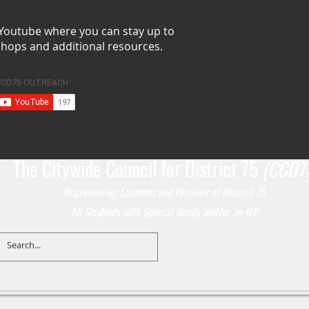
 Youtube where you can stay up to
shops and additional resources.
The Citywide Council for District 75
(CCD7
Representing Students
and Families of District 75
All Students with Special Needs and/or an IEP