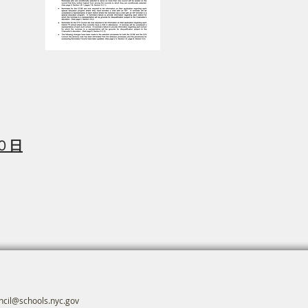
0 日
cil@schools.nyc.gov