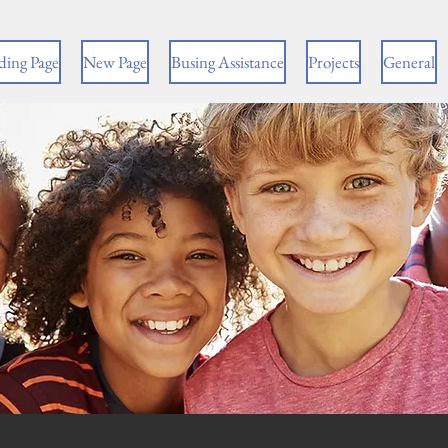
ding Page
New Page
Busing Assistance
Projects
General