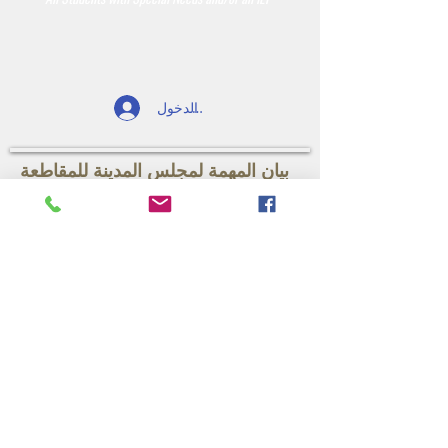
تسجيل الدخول
بيان المهمة لمجلس المدينة للمقاطعة
75 (CCD75)
يتألف مجلس المدينة للمنطقة 75 من أولياء
الأمور الذين لديهم أطفال يدرسون في
مدارس وبرامج المنطقة 75. نحن مدافعون
منتخبون رسميًا ملتزمون بشغف بخدمة
الطلاب وأولياء الأمور في منطقتنا من خلال
معالجة قضاياهم واحتياجاتهم.
نحن نعزز الشفافية بالإضافة إلى إثارة
المحادثات والعمل وإشراكها في التعليم
والتعليم والإدماج والانتقال والنقل والتوظيف
والعلاج والخدمات ذات الصلة.