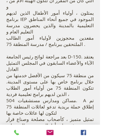
التي كان من المقرر أن تتكون الهيئة الأم من ،
و
يمثلون ، أولياء أمور الأطفال الذين لديهم
برنامج IEP الموجود في جميع أنحاء المناطق
التعليمية بالمدينة والذين يحضرون مدرسة
التعليم العام و
مقعدين محجوزين لأولياء أمور الطالب
الملتحقين ببرنامج / مدرسة المنطقة 75 .
بعد مراجعة لوائح رئيس الجامعة D-150. يعتقد
الآباء والأعضاء السابقون في المجلس التمثيل
العادل
من منطقة 75 سيكون من الأفضل خدمتها من
خلال برنامج خاص بها على مستوى المدينة.
تتكون المنطقة 75 من أولياء أمور الطلاب
الذين لديهم برامج تعليمية فردية ،
504 مساكن ومدارس مستشفيات. A تم
إطلاق حملة بريدية تدعو لعائلات المنطقة 75
لتكون لها عائلات خاصة بها
تمثيل متميز ، كأصحاب مصلحة وصناع قرار
في تعليم أطفالهم. بسبب التوصيات
تم تضمين وتأسيس لوائح المستشار المنقحة
مجلس المدينة للمنطقة 75 (CCD75).
D-150