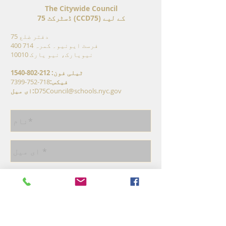
The Citywide Council
ڈسٹرکٹ 75 (CCD75) کے لیے
دفتر ضلع 75
400 فرسٹ ایونیو۔ کمرہ 714
نیویارک، نیو یارک 10010
ٹیلی فون:
212-802-1540
فیکس:
718-752-7399
D75Council@schools.nyc.gov
ای میل: