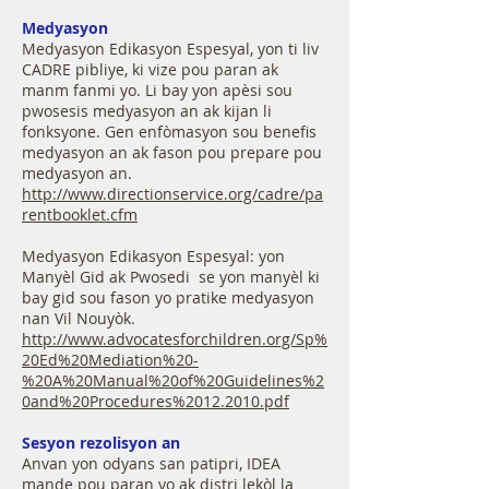
Medyasyon
Medyasyon Edikasyon Espesyal, yon ti liv
CADRE pibliye, ki vize pou paran ak
manm fanmi yo. Li bay yon apèsi sou
pwosesis medyasyon an ak kijan li
fonksyone. Gen enfòmasyon sou benefis
medyasyon an ak fason pou prepare pou
medyasyon an.
http://www.directionservice.org/cadre/pa
rentbooklet.cfm
​
Medyasyon Edikasyon Espesyal: yon
Manyèl Gid ak Pwosedi se yon manyèl ki
bay gid sou fason yo pratike medyasyon
nan Vil Nouyòk.
http://www.advocatesforchildren.org/Sp%
20Ed%20Mediation%20-
%20A%20Manual%20of%20Guidelines%2
0and%20Procedures%2012.2010.pdf
Sesyon rezolisyon an
Anvan yon odyans san patipri, IDEA
mande pou paran yo ak distri lekòl la