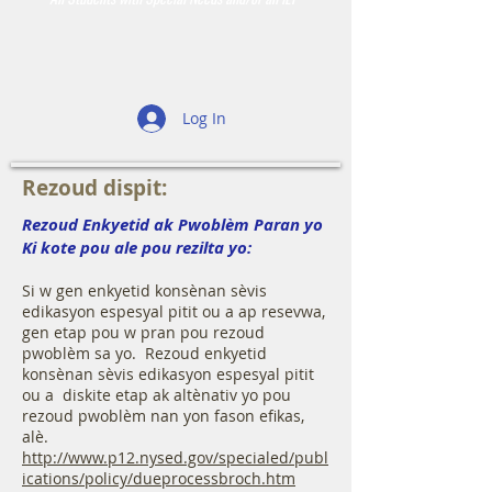
Log In
Rezoud dispit:
Rezoud Enkyetid ak Pwoblèm Paran yo
Ki kote pou ale pou rezilta yo:
Si w gen enkyetid konsènan sèvis
edikasyon espesyal pitit ou a ap resevwa,
gen etap pou w pran pou rezoud
pwoblèm sa yo. Rezoud enkyetid
konsènan sèvis edikasyon espesyal pitit
ou a diskite etap ak altènativ yo pou
rezoud pwoblèm nan yon fason efikas,
alè.
http://www.p12.nysed.gov/specialed/publ
ications/policy/dueprocessbroch.htm