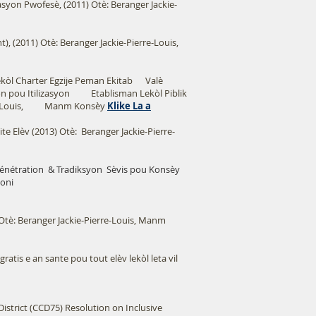
syon Pwofesè, (2011) Otè: Beranger Jackie-
, (2011) Otè: Beranger Jackie-Pierre-Louis,
kòl Charter Egzije Peman Ekitab Valè
n pou Itilizasyon Etablisman Lekòl Piblik
ierre-Louis, Manm Konsèy
Klike La a
te Elèv (2013) Otè:
Beranger Jackie-Pierre-
énétration
& Tradiksyon
Sèvis pou Konsèy
koni
Otè: Beranger Jackie-Pierre-Louis, Manm
ratis e an sante pou tout elèv lekòl leta vil
District (CCD75) Resolution on Inclusive