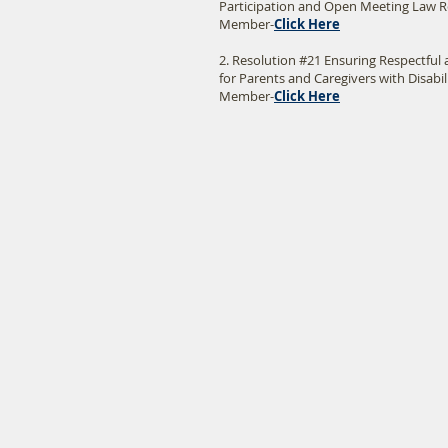
Participation and Open Meeting Law R
Member-
Click Here
2. Resolution #21 Ensuring Respectfu
for Parents and Caregivers with Disabi
Member-
Click Here