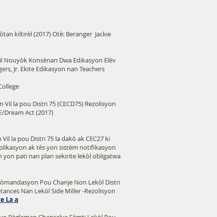
tan kiltirèl (2017) Otè: Beranger Jackie
Vil Nouyòk Konsènan Dwa Edikasyon Elèv
ers, Jr. Ekite Edikasyon nan Teachers
 College
 Vil la pou Distri 75 (CECD75) Rezolisyon
E/Dream Act (2017)
Vil la pou Distri 75 la dakò ak CEC27 ki
ikasyon ak tès yon sistèm notifikasyon
 yon pati nan plan sekirite lekòl obligatwa
kòmandasyon Pou Chanje Non Lekòl Distri
tances Nan Lekòl Side Miller -Rezolisyon
ke La a