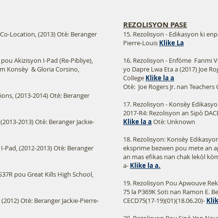
REZOLISYON PASE
Co-Location, (2013) Otè: Beranger
15. Rezolisyon - Edikasyon ki enpò
Pierre-Louis
Klike La
pou Akizisyon I-Pad (Re-Pibliye),
16. Rezolisyon - Enfòme Fanmi 
nm Konsèy & Gloria Corsino,
yo Dapre Lwa Eta a (2017) Joe Rog
College
Klike la a
Otè: Joe Rogers Jr. nan Teachers
ions, (2013-2014) Otè: Beranger
17. Rezolisyon - Konsèy Edikasyon
2017-R4: Rezolisyon an Sipò DAC
(2013-2013) Otè: Beranger Jackie-
Klike la a
Otè: Unknown
18. Rezolisyon: Konsèy Edikasyon 
I-Pad, (2012-2013) Otè: Beranger
eksprime bezwen pou mete an apl
an mas efikas nan chak lekòl kòm
a-
Klike la a.
7R pou Great Kills High School,
19. Rezolisyon Pou Apwouve Re
75 la P369K Soti nan Ramon E. Be
2012) Otè: Beranger Jackie-Pierre-
CECD75(17-19)(01)(18.06.20)-
Kli