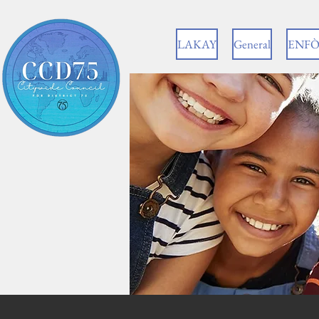
LAKAY
General
ENFÒ