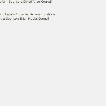
eform Sponsors Christi Angel Council
l and Legally Protected Accommodations
lities Sponsors Elijah Hobbs Council