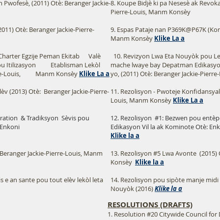
 Pwofesè, (2011) Otè: Beranger Jackie-
8. Koupe Bidjè ki pa Nesesè ak Revoka
Pierre-Louis, Manm Konsèy
011) Otè: Beranger Jackie-Pierre-
9. Espas Pataje nan P369K@P67K (Kont)
Manm Konsèy
Klike La a
Charter Egzije Peman Ekitab Valè
10. Revizyon Lwa Eta Nouyòk pou Le
ou Itilizasyon Etablisman Lekòl
mache lwaye bay Depatman Edikasyo
-Pierre-Louis, Manm Konsèy
Klike La a
yo, (2011) Otè: Beranger Jackie-P
lèv (2013) Otè:
Beranger Jackie-Pierre-
11. Rezolisyon - Pwoteje Konfidansyali
Louis, Manm Konsèy
Klike La a
ration
& Tradiksyon
Sèvis pou
12. Rezolisyon
#1: Bezwen pou entèp
 Enkoni
Edikasyon Vil la ak Kominote Otè: En
Klike la a
 Beranger Jackie-Pierre-Louis, Manm
13. Rezolisyon #5 Lwa Avonte (2015) 
Konsèy
Klike la a
s e an sante pou tout elèv lekòl leta
14. Rezolisyon pou sipòte manje midi g
Nouyòk (2016)
Klike la a
RESOLUTIONS (DRAFTS)
1. Resolution #20 Citywide Council for 