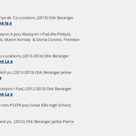
iye ak Co-Location, (2013) Otè: Beranger
ke la a
syon A pou Akizisyon I-Pad (Re-Pibliye),
uis, Manm Konsèy & Gloria Corsino, Prezidan-
o-Locations, (2013-2014) Otè: Beranger
ke La a
òl yo, (2013-2013) Otè: Beranger Jackie-
a
zisyon I-Pad, (2012-2013) Otè: Beranger
ke La a
on PS37R pou Great Kills High School,
è yo, (2012) Otè: Beranger Jackie-Pierre-