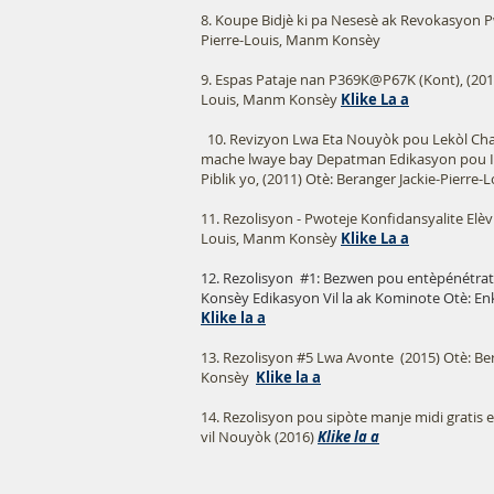
8. Koupe Bidjè ki pa Nesesè ak Revokasyon Pw
Pierre-Louis, Manm Konsèy
9. Espas Pataje nan P369K@P67K (Kont), (2011
Louis, Manm Konsèy
Klike La a
10. Revizyon Lwa Eta Nouyòk pou Lekòl Cha
mache lwaye bay Depatman Edikasyon pou 
Piblik yo, (2011) Otè: Beranger Jackie-Pi
11. Rezolisyon - Pwoteje Konfidansyalite Elèv
Louis, Manm Konsèy
Klike La a
12. Rezolisyon
#1: Bezwen pou entèpénétrat
Konsèy Edikasyon Vil la ak Kominote Otè: En
Klike la a
13. Rezolisyon #5 Lwa Avonte (2015) Otè: Be
Konsèy
Klike la a
14. Rezolisyon pou sipòte manje midi gratis e
vil Nouyòk (2016)
Klike la a