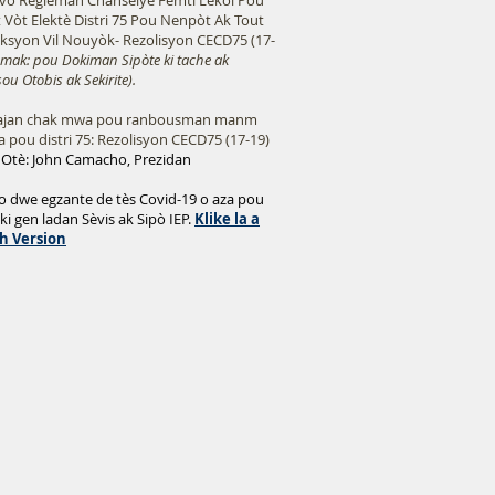
uvo Règleman Chanselye Fèmti Lekòl Pou
 Vòt Elektè Distri 75 Pou Nenpòt Ak Tout
ksyon Vil Nouyòk- Rezolisyon CECD75 (17-
emak: pou Dokiman Sipòte ki tache ak
ou Otobis ak Sekirite).
te lajan chak mwa pou ranbousman manm
a pou distri 75: Rezolisyon CECD75 (17-19)
 Otè: John Camacho, Prezidan
 yo dwe egzante de tès Covid-19 o aza pou
ki gen ladan Sèvis ak Sipò IEP.
Klike la a
h Version