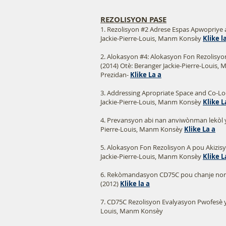
REZOLISYON PASE
1. Rezolisyon #2 Adrese Espas Apwopriye 
Jackie-Pierre-Louis, Manm Konsèy​​
Klike l
2. Alokasyon #4: Alokasyon Fon Rezolisyon
(2014) Otè: Beranger Jackie-Pierre-Louis,
Prezidan-
Klike La a
3. Addressing Apropriate Space and Co-Lo
Jackie-Pierre-Louis, Manm Konsèy
Klike L
4. Prevansyon abi nan anviwònman lekòl yo
Pierre-Louis, Manm Konsèy
Klike La a
5. Alokasyon Fon Rezolisyon A pou Akizisy
Jackie-Pierre-Louis, Manm Konsèy
Klike L
6. Rekòmandasyon CD75C pou chanje non P
(2012)
Klike la a
7. CD75C Rezolisyon Evalyasyon Pwofesè yo
Louis, Manm Konsèy