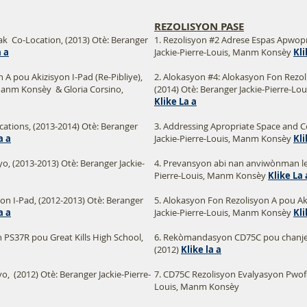
REZOLISYON PASE
ak Co-Location, (2013) Otè: Beranger
1. Rezolisyon #2 Adrese Espas Apwopr
a a
Jackie-Pierre-Louis, Manm Konsèy​​
Kli
 A pou Akizisyon I-Pad (Re-Pibliye),
2. Alokasyon #4: Alokasyon Fon Rezoli
 Manm Konsèy & Gloria Corsino,
(2014) Otè: Beranger Jackie-Pierre-Lo
Klike La a
cations, (2013-2014) Otè: Beranger
3. Addressing Apropriate Space and C
a a
Jackie-Pierre-Louis, Manm Konsèy
Kli
, (2013-2013) Otè: Beranger Jackie-
4. Prevansyon abi nan anviwònman lek
Pierre-Louis, Manm Konsèy
Klike La 
on I-Pad, (2012-2013) Otè: Beranger
5. Alokasyon Fon Rezolisyon A pou Aki
a a
Jackie-Pierre-Louis, Manm Konsèy
Kli
S37R pou Great Kills High School,
6. Rekòmandasyon CD75C pou chanje n
(2012)
Klike la a
, (2012) Otè: Beranger Jackie-Pierre-
7. CD75C Rezolisyon Evalyasyon Pwofes
Louis, Manm Konsèy