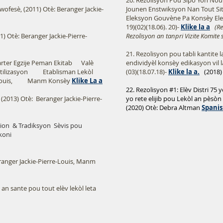
20. Rezolisyon Pou Sipò Yon No
ofesè, (2011) Otè: Beranger Jackie-
Jounen Enstwiksyon Nan Tout Sit
Eleksyon Gouvène Pa Konsèy Ele
19)(02)(18.06). 20)-
Klike la a
(R
) Otè: Beranger Jackie-Pierre-
Rezolisyon an tanpri Vizite Komite s
21. Rezolisyon pou tabli kanti
rter Egzije Peman Ekitab Valè
endividyèl konsèy edikasyon vil l
Itilizasyon Etablisman Lekòl
(03)(18.07.18)-
Klike la a.
(2018)
erre-Louis, Manm Konsèy
Klike La a
22. Rezolisyon #1: Elèv Distri 75
 (2013) Otè:
Beranger Jackie-Pierre-
yo rete elijib pou Lekòl an pèsòn 
(2020) Otè: Debra Altman
Spanis
ion
& Tradiksyon
Sèvis pou
koni
ranger Jackie-Pierre-Louis, Manm
 an sante pou tout elèv lekòl leta