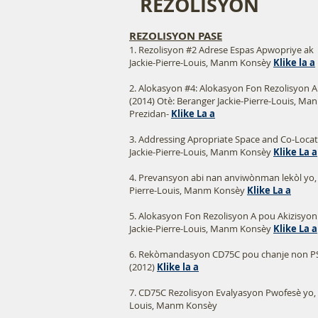
REZOLISYON
REZOLISYON PASE
1. Rezolisyon #2 Adrese Espas Apwopriye ak 
Jackie-Pierre-Louis, Manm Konsèy​​
Klike la a
2. Alokasyon #4: Alokasyon Fon Rezolisyon A 
(2014) Otè: Beranger Jackie-Pierre-Louis, Ma
Prezidan-
Klike La a
3. Addressing Apropriate Space and Co-Locat
Jackie-Pierre-Louis, Manm Konsèy
Klike La a
4. Prevansyon abi nan anviwònman lekòl yo, 
Pierre-Louis, Manm Konsèy
Klike La a
5. Alokasyon Fon Rezolisyon A pou Akizisyon 
Jackie-Pierre-Louis, Manm Konsèy
Klike La a
6. Rekòmandasyon CD75C pou chanje non PS3
(2012)
Klike la a
7. CD75C Rezolisyon Evalyasyon Pwofesè yo, (
Louis, Manm Konsèy