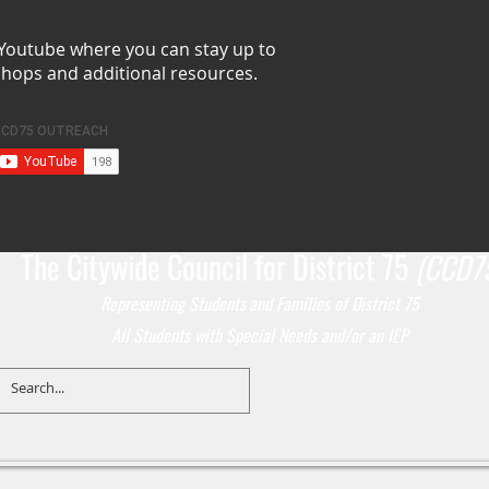
 Youtube where you can stay up to
shops and additional resources.
The Citywide Council for District 75
(CCD7
Representing Students
and Families of District 75
All Students with Special Needs and/or an IEP