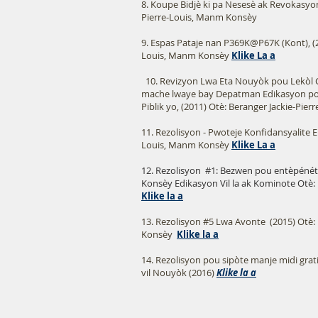
8. Koupe Bidjè ki pa Nesesè ak Revokasyon
Pierre-Louis, Manm Konsèy
9. Espas Pataje nan P369K@P67K (Kont), (2
Louis, Manm Konsèy
Klike La a
10. Revizyon Lwa Eta Nouyòk pou Lekòl 
mache lwaye bay Depatman Edikasyon p
Piblik yo, (2011) Otè: Beranger Jackie
11. Rezolisyon - Pwoteje Konfidansyalite E
Louis, Manm Konsèy
Klike La a
12. Rezolisyon
#1: Bezwen pou entèpénét
Konsèy Edikasyon Vil la ak Kominote Otè:
Klike la a
13. Rezolisyon #5 Lwa Avonte (2015) Otè:
Konsèy
Klike la a
14. Rezolisyon pou sipòte manje midi grati
vil Nouyòk (2016)
Klike la a